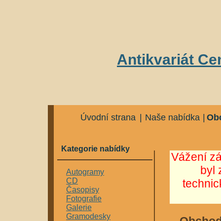
Antikvariát Ce
Úvodní strana
|
Naše nabídka
|
Ob
Kategorie nabídky
Vážení z
byl 
Autogramy
CD
techni
Časopisy
Fotografie
Galerie
Gramodesky