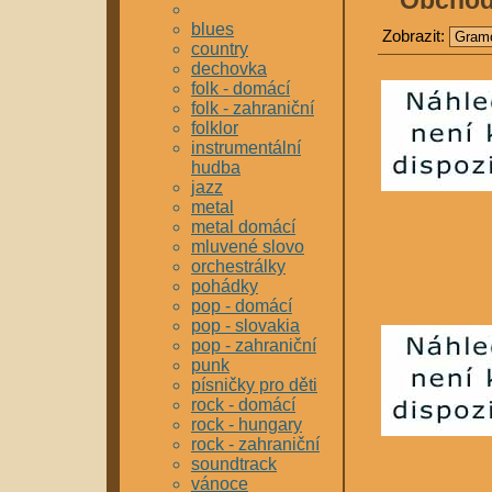
Obcho
blues
Zobrazit:
country
dechovka
folk - domácí
folk - zahraniční
folklor
instrumentální
hudba
jazz
metal
metal domácí
mluvené slovo
orchestrálky
pohádky
pop - domácí
pop - slovakia
pop - zahraniční
punk
písničky pro děti
rock - domácí
rock - hungary
rock - zahraniční
soundtrack
vánoce