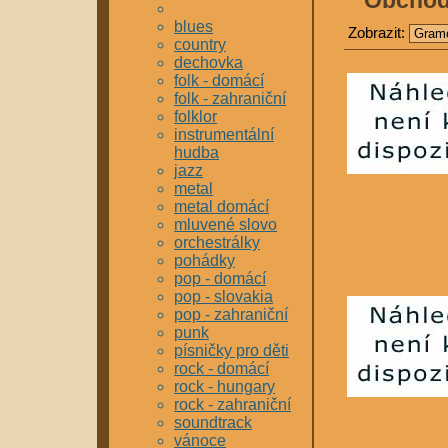
Obcho
blues
Zobrazit:
country
dechovka
folk - domácí
folk - zahraniční
folklor
instrumentální
hudba
jazz
metal
metal domácí
mluvené slovo
orchestrálky
pohádky
pop - domácí
pop - slovakia
pop - zahraniční
punk
písničky pro děti
rock - domácí
rock - hungary
rock - zahraniční
soundtrack
vánoce