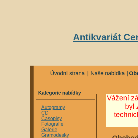
Antikvariát Ce
Úvodní strana
|
Naše nabídka
|
Ob
Kategorie nabídky
Vážení z
byl 
Autogramy
CD
techni
Časopisy
Fotografie
Galerie
Gramodesky