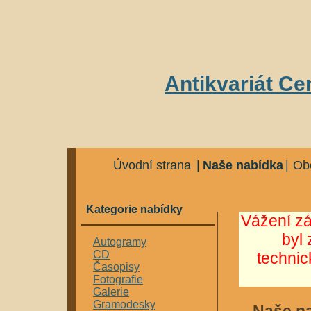
Antikvariát Ce
Úvodní strana
|
Naše nabídka
|
Ob
Kategorie nabídky
Vážení z
byl 
Autogramy
CD
techni
Časopisy
Fotografie
Galerie
Gramodesky