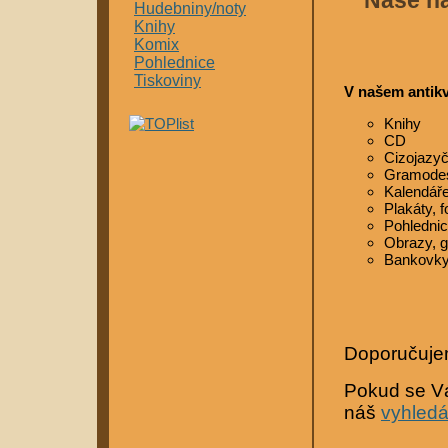
Naše n
Hudebniny/noty
Knihy
Komix
Pohlednice
Tiskoviny
V našem antikv
Knihy
CD
Cizojazyč
Gramode
Kalendář
Plakáty, f
Pohledni
Obrazy, g
Bankovky
Doporučuje
Pokud se Vám
náš
vyhled